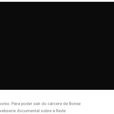
monio. Para poder saír do cárcere de Bonxe
ta webserie documental sobre a Rede