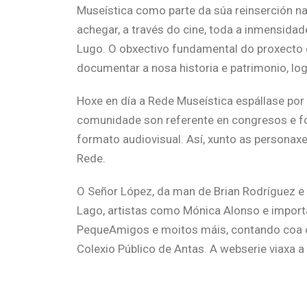
Museística como parte da súa reinserción na
achegar, a través do cine, toda a inmensida
Lugo. O obxectivo fundamental do proxecto 
documentar a nosa historia e patrimonio, l
Hoxe en día a Rede Museística espállase po
comunidade son referente en congresos e for
formato audiovisual. Así, xunto as personax
Rede.
O Señor López, da man de Brian Rodríguez e R
Lago, artistas como Mónica Alonso e importa
PequeAmigos e moitos máis, contando coa co
Colexio Público de Antas. A webserie viaxa 
propios museos: o Pazo de Tor, Museo-Forta
Este xoves presentaremos a webserie docum