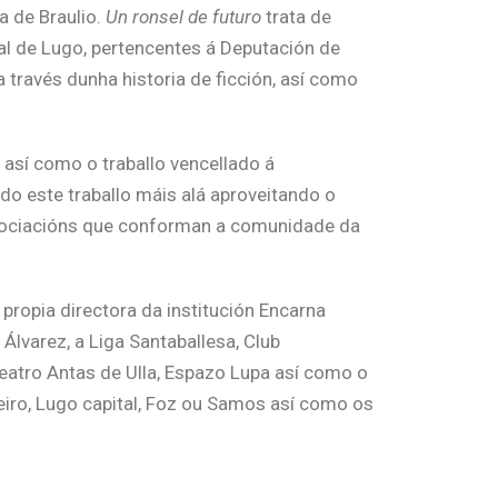
 de Braulio.
Un ronsel de futuro
trata de
al de Lugo, pertencentes á Deputación de
través dunha historia de ficción, así como
así como o traballo vencellado á
o este traballo máis alá aproveitando o
e asociacións que conforman a comunidade da
propia directora da institución Encarna
lvarez, a Liga Santaballesa, Club
atro Antas de Ulla, Espazo Lupa así como o
eiro, Lugo capital, Foz ou Samos así como os
o Mar.
, xa podemos anunciar que a webserie