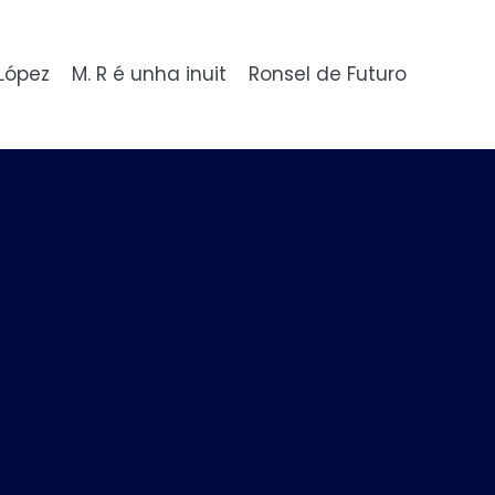
 López
M. R é unha inuit
Ronsel de Futuro