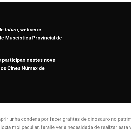
de futuro
, webserie
e Museística Provincial de
s participan nestes nove
 nos Cines Númax de
mprir unha condena por facer grafites de dinosauro no patri
loxía moi peculiar, faralle ver a necesidade de realizar es