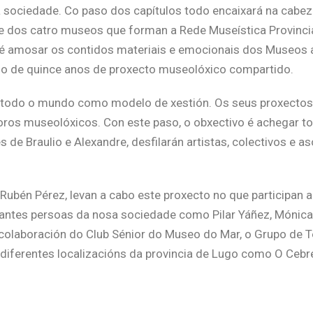
 sociedade. Co paso dos capítulos todo encaixará na cabeza
de dos catro museos que forman a Rede Museística Provinci
é amosar os contidos materiais e emocionais dos Museos a 
ogo de quince anos de proxecto museolóxico compartido.
r todo o mundo como modelo de xestión. Os seus proxectos 
os museolóxicos. Con este paso, o obxectivo é achegar tod
es de Braulio e Alexandre, desfilarán artistas, colectivos 
ubén Pérez, levan a cabo este proxecto no que participan a 
ntes persoas da nosa sociedade como Pilar Yáñez, Mónica Á
laboración do Club Sénior do Museo do Mar, o Grupo de Te
a diferentes localizacións da provincia de Lugo como O Cebr
leza San Paio de Narla, Museo Provincial de Lugo e Museo d
ental coa estrea de diferentes capítulos. Ao mesmo tempo