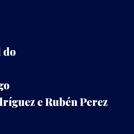
 do
go
dríguez e Rubén Perez