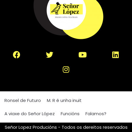
Ronsel de Futuro
M. R é unha inuit
A viaxe do Señor López
Funcións
Falamos?
Señor Lopez Producións - Todos os dereitos reservados