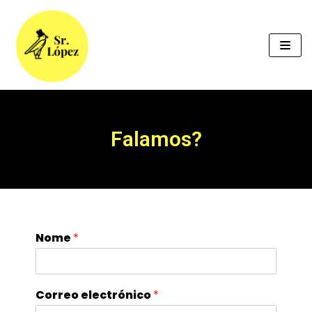
Skip
to
content
Falamos?​
Nome
*
Correo electrónico
*